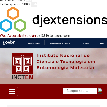
Letter spacing
100
%
Web Accessibility plugin
by DJ-Extensions.com
COMUNICA BR
ACESSO À INFORMAÇÃO
PARTICIPE
LEGISL
IR
PARA
O
CONTEÚDO