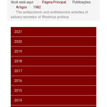
Você está aqui:
Publicações
Página Principal
Artigos
1982
The antiserotonin and antihistamine activities of
salivary secretion of Rhodnius prolixus
2021
2020
2019
2018
2017
2016
2015
2014