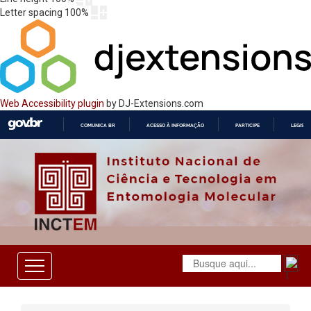
Letter spacing
100
%
Web Accessibility plugin
by DJ-Extensions.com
COMUNICA BR
ACESSO À INFORMAÇÃO
PARTICIPE
LEGISL
IR
PARA
O
CONTEÚDO