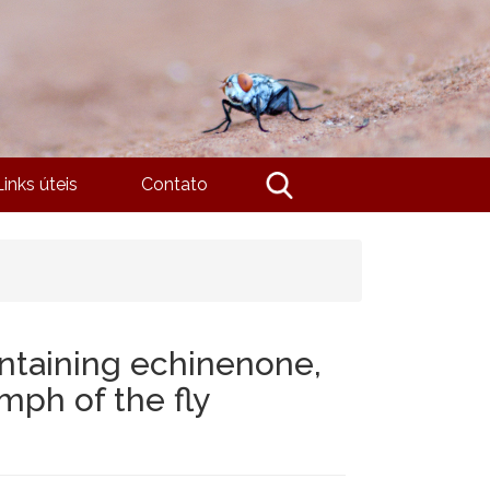
Links úteis
Contato
ontaining echinenone,
mph of the fly