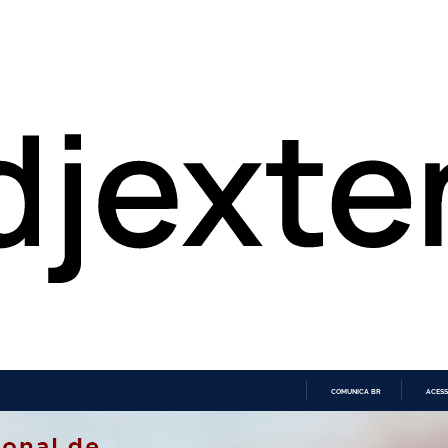
COMUNICA BR
ACESS
IR
PARA
O