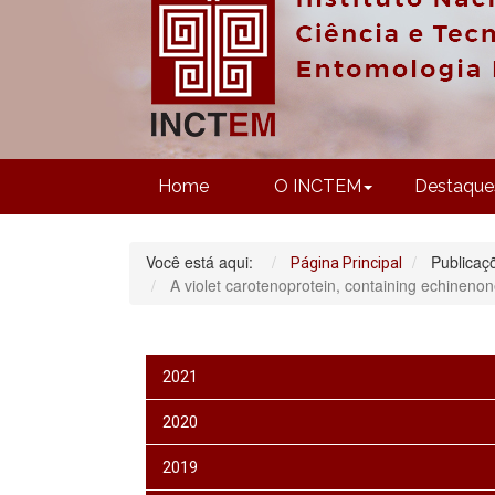
Home
O INCTEM
Destaque
Você está aqui:
Publicaç
Página Principal
A violet carotenoprotein, containing echineno
2021
2020
2019