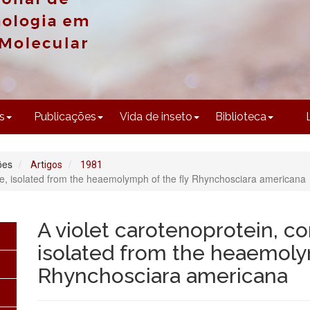
CONTEÚDO
s
Publicações
Vida de inseto
Biblioteca
ões
Artigos
1981
ne, isolated from the heaemolymph of the fly Rhynchosciara americana
A violet carotenoprotein, c
isolated from the heaemoly
Rhynchosciara americana