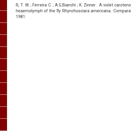
R, T. W. ; Ferreira C. ; A.G.Bianchi ; K. Zinner . A violet caro
heaemolymph of the fly Rhynchosciara americana.. Comparativ
1981.