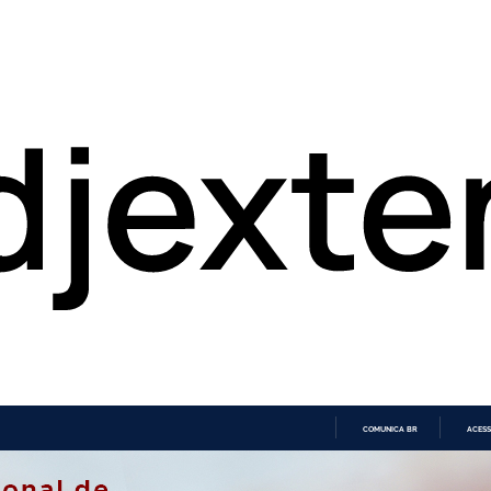
COMUNICA BR
ACESS
IR
PARA
O