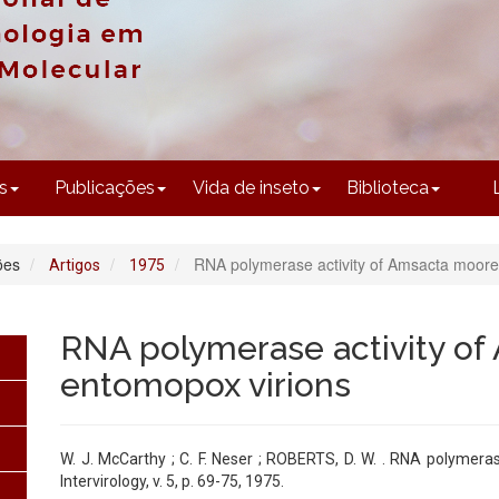
CONTEÚDO
s
Publicações
Vida de inseto
Biblioteca
ões
RNA polymerase activity of Amsacta moore
Artigos
1975
RNA polymerase activity of
entomopox virions
W. J. McCarthy ; C. F. Neser ; ROBERTS, D. W. . RNA polymer
Intervirology, v. 5, p. 69-75, 1975.