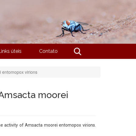
Links úteis
Contato
i entomopox virions
 Amsacta moorei
ase activity of Amsacta moorei entomopox virions.