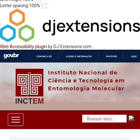
Letter spacing
100
%
Web Accessibility plugin
by DJ-Extensions.com
COMUNICA BR
ACESSO À INFORMAÇÃO
PARTICIPE
LEGISL
IR
PARA
O
CONTEÚDO