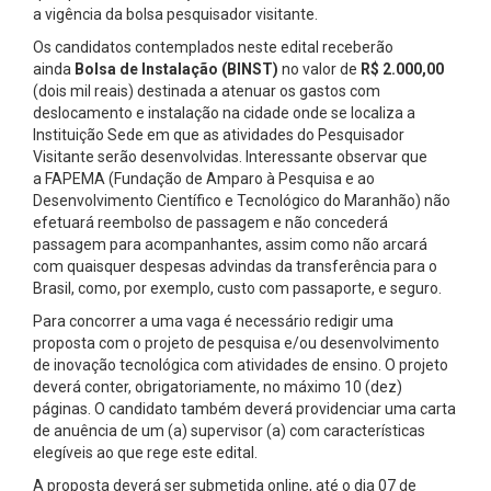
a vigência da bolsa pesquisador visitante.
Os candidatos contemplados neste edital receberão
ainda
Bolsa de Instalação (BINST)
no valor de
R$ 2.000,00
(dois mil reais) destinada a atenuar os gastos com
deslocamento e instalação na cidade onde se localiza a
Instituição Sede em que as atividades do Pesquisador
Visitante serão desenvolvidas. Interessante observar que
a FAPEMA (Fundação de Amparo à Pesquisa e ao
Desenvolvimento Científico e Tecnológico do Maranhão) não
efetuará reembolso de passagem e não concederá
passagem para acompanhantes, assim como não arcará
com quaisquer despesas advindas da transferência para o
Brasil, como, por exemplo, custo com passaporte, e seguro.
Para concorrer a uma vaga é necessário redigir uma
proposta com o projeto de pesquisa e/ou desenvolvimento
de inovação tecnológica com atividades de ensino. O projeto
deverá conter, obrigatoriamente, no máximo 10 (dez)
páginas. O candidato também deverá providenciar uma carta
de anuência de um (a) supervisor (a) com características
elegíveis ao que rege este edital.
A proposta deverá ser submetida online, até o dia
07 de