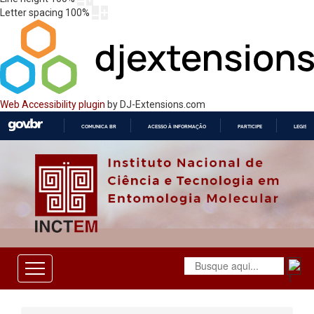
Letter spacing
100
%
Web Accessibility plugin
by DJ-Extensions.com
COMUNICA BR
ACESSO À INFORMAÇÃO
PARTICIPE
LEGISL
IR
PARA
O
CONTEÚDO