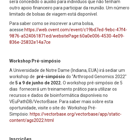
será concedido o auxílio para indivíduos que não tenham
outro apoio financeiro para participar da reunião. Um número
limitado de bolsas de viagem está disponível.
Para saber como se inscrever a uma bolsa,
acesse:
https://web.cvent.com/event/c19bd7ed-9ebc-47f4-
9876-a524061871ed/websitePage:60a0e006-4530-4e09-
836e-25832e14a7ce
Workshop Pré-simpósio
A Universidade de Notre Dame (Indiana, EUA) irá sediar um
workshop de
pré-simpósio
do "Arthropod Genomics 2022"
de
5 a 9 de junho de 2022.
O workshop pré-simpósio de 5
dias fornecerá um treinamento prático para utilizar os
recursos e dados de bioinformática disponíveis no
VEuPathDB/VectorBase. Para saber mais sobre esta
oportunidade, visite o site do Workshop Pré-
Simpósio:
https://vectorbase.org/vectorbase/app/static-
content/ags2022.html
Inscrições