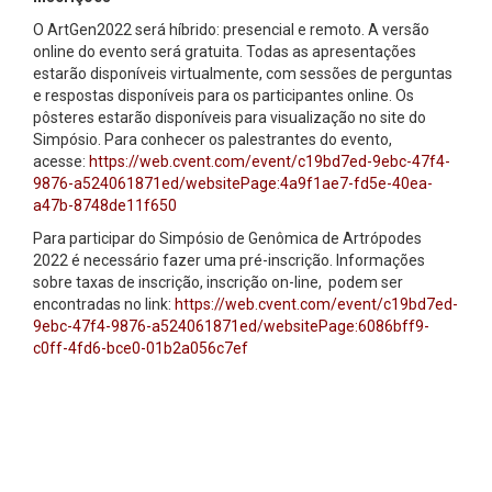
O ArtGen2022 será híbrido: presencial e remoto. A versão
online do evento será gratuita. Todas as apresentações
estarão disponíveis virtualmente, com sessões de perguntas
e respostas disponíveis para os participantes online. Os
pôsteres estarão disponíveis para visualização no site do
Simpósio. Para conhecer os palestrantes do evento,
acesse:
https://web.cvent.com/event/c19bd7ed-9ebc-47f4-
9876-a524061871ed/websitePage:4a9f1ae7-fd5e-40ea-
a47b-8748de11f650
Para participar do Simpósio de Genômica de Artrópodes
2022 é necessário fazer uma pré-inscrição. Informações
sobre taxas de inscrição, inscrição on-line, podem ser
encontradas no link:
https://web.cvent.com/event/c19bd7ed-
9ebc-47f4-9876-a524061871ed/websitePage:6086bff9-
c0ff-4fd6-bce0-01b2a056c7ef