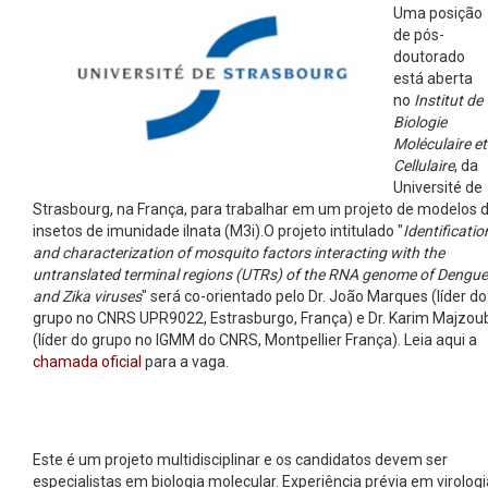
Uma posição
de pós-
doutorado
está aberta
no
Institut de
Biologie
Moléculaire et
Cellulaire
, da
Université de
Strasbourg, na França, para trabalhar em um projeto de modelos 
insetos de imunidade iInata (M3i).O projeto intitulado "
Identificatio
and characterization of mosquito factors interacting with the
untranslated terminal regions (UTRs) of the RNA genome of Dengue
and Zika viruses
" será co-orientado pelo Dr. João Marques (líder do
grupo no CNRS UPR9022, Estrasburgo, França) e Dr. Karim Majzou
(líder do grupo no IGMM do CNRS, Montpellier França). Leia aqui a
chamada oficial
para a vaga.
Este é um projeto multidisciplinar e os candidatos devem ser
especialistas em biologia molecular. Experiência prévia em virologi