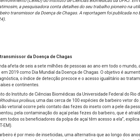
envolvimento (LBMD) do Instituto de Ciências Biomédicas da UFRJ. Em en
atimosim,
a
pesquisadora conta detalhes do seu trabalho pioneiro na uti
beiro transmissor da Doença de Chagas. A reportagem foi publicada no Bo
4).
r’ transmissor da Doença de Chagas
a afeta de seis a sete milhões de pessoas ao ano em todo o mundo, a
 em 2019 como Dia Mundial da Doença de Chagas. O objetivo é aumentar
nóstica, o índice de detecção precoce e o acesso igualitário ao tratam
aíses e continentes.
o do Instituto de Ciências Biomédicas da Universidade Federal do Rio 
Rhodnius prolixus
, uma das cerca de 100 espécies de barbeiro vetor do
ão vetorial ocorre pelo contato das fezes do inseto com a pele da pess
ntou, pela contaminação do açaí pelas fezes do barbeiro, que é atraído
m todos os beneficiadores da polpa de açaí têm acesso a ela”, explica H
T-EM).
beiro é por meio de inseticidas, uma alternativa que ao longo dos anos 