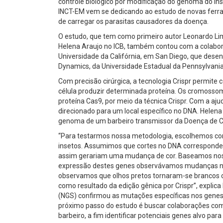
controle biológico por modificação do genoma do ins
INCT-EM vem se dedicando ao estudo de novas ferra
de carregar os parasitas causadores da doença.
O estudo, que tem como primeiro autor Leonardo Lim
Helena Araujo no ICB, também contou com a colaboraç
Universidade da Califórnia, em San Diego, que desen
Dynamics, da Universidade Estadual da Pennsylvania
Com precisão cirúrgica, a tecnologia Crispr permite 
célula produzir determinada proteína. Os cromosso
proteína Cas9, por meio da técnica Crispr. Com a 
direcionado para um local específico no DNA. Helena 
genoma de um barbeiro transmissor da Doença de C
“Para testarmos nossa metodologia, escolhemos com
insetos. Assumimos que cortes no DNA corresponden
assim gerariam uma mudança de cor. Baseamos noss
expressão destes genes observávamos mudanças na 
observamos que olhos pretos tornaram-se brancos o
como resultado da edição gênica por Crispr”, expl
(NGS) confirmou as mutações específicas nos genes
próximo passo do estudo é buscar colaborações com
barbeiro, a fim identificar potenciais genes alvo par