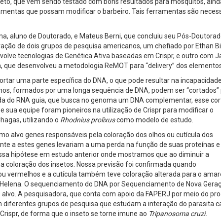
eto, que vem sendo testado com bons resultados para mosquitos, ainda n
mentas que possam modificar o barbeiro. Tais ferramentas são necessá
a, aluno de Doutorado, e Mateus Berni, que concluiu seu Pós-Doutora
ão de dois grupos de pesquisa americanos, um chefiado por Ethan Bier,
volve tecnologias de Genética Ativa baseadas em Crispr, e outro com J
, que desenvolveu a metodologia ReMOT para “delivery” dos elementos C
cortar uma parte específica do DNA, o que pode resultar na incapacidad
mos, formados por uma longa sequência de DNA, podem ser “cortados” 
ajuda do RNA guia, que busca no genoma um DNA complementar, esse cor
e sua equipe foram pioneiros na utilização de Crispr para modificar o
hagas, utilizando o
Rhodnius prolixus
como modelo de estudo.
o alvo genes responsáveis pela coloração dos olhos ou cutícula dos
te a estes genes levariam a uma perda na função de suas proteínas e
a hipótese em estudo anterior onde mostramos que ao diminuir a
coloração dos insetos. Nossa previsão foi confirmada quando
u vermelhos e a cutícula também teve coloração alterada para o amar
ica Helena. O sequenciamento do DNA por Sequenciamento de Nova Gera
 alvo. A pesquisadora, que conta com apoio da FAPERJ por meio do p
 diferentes grupos de pesquisa que estudam a interação do parasita c
a Crispr, de forma que o inseto se torne imune ao
Tripanosoma cruzi.