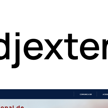
COMUNICA BR
ACESS
IR
PARA
O