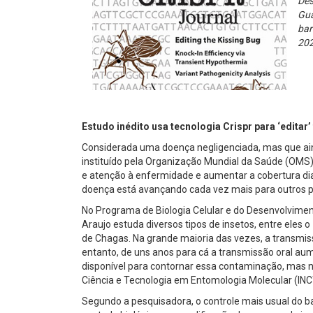
Des
Gu
bar
202
Estudo inédito usa tecnologia Crispr para ‘edita
Considerada uma doença negligenciada, mas que aind
instituído pela Organização Mundial da Saúde (OMS)
e atenção à enfermidade e aumentar a cobertura diag
doença está avançando cada vez mais para outros p
No Programa de Biologia Celular e do Desenvolviment
Araujo estuda diversos tipos de insetos, entre eles o
de Chagas. Na grande maioria das vezes, a transmiss
entanto, de uns anos para cá a transmissão oral aume
disponível para contornar essa contaminação, mas ne
Ciência e Tecnologia em Entomologia Molecular (INC
Segundo a pesquisadora, o controle mais usual do bar