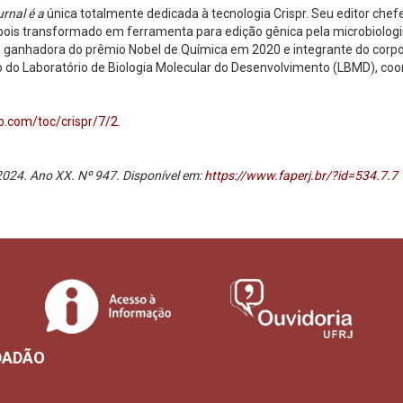
rnal é a
única totalmente dedicada à tecnologia Crispr. Seu editor che
pois transformado em ferramenta para edição gênica pela microbiolog
ganhadora do prêmio Nobel de Química em 2020 e integrante do corpo edi
do do Laboratório de Biologia Molecular do Desenvolvimento (LBMD), co
b.com/toc/crispr/7/2
.
 2024. Ano XX. Nº 947. Disponível em:
https://www.faperj.br/?id=534.7.7
DADÃO