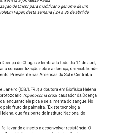
trevista à jornalista
Paula
lização de Crispr para modificar o genoma de um
letim Faperj desta semana ( 24 a 30 de abril de
 Doença de Chagas é lembrada todo dia 14 de abril,
 a conscientização sobre a doença, dar visibilidade
ento. Prevalente nas Américas do Sul e Central, a
de Janeiro (ICB/UFRJ) a doutora em Biofísica Helena
 protozoário
Tripanosoma cruzi
, causador da Doença
oa, enquanto ele pica e se alimenta do sangue. No
 pelo fruto da palmeira. “Existe tecnologia
elena, que faz parte do Instituto Nacional de
foi levando o inseto a desenvolver resistência. O