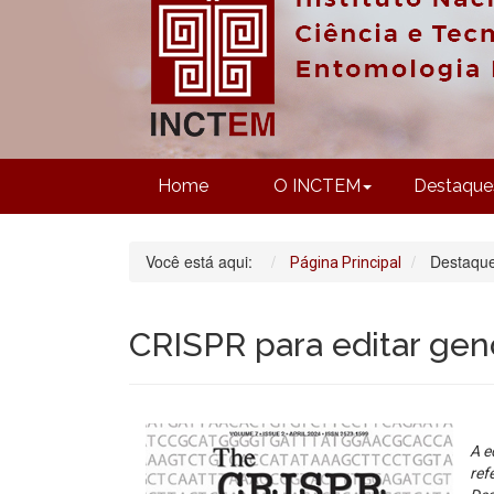
Home
O INCTEM
Destaque
Você está aqui:
Destaqu
Página Principal
CRISPR para editar gen
A e
ref