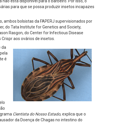
ão está disponível para o barbeiro. Por isso, o
rias para que se possa produzir insetos incapazes
do, ambos bolsistas da FAPERJ supervisionados por
 do Tata Institute for Genetics and Society,
ason Rasgon, do Center for Infectious Disease
rispr aos ovários de insetos.
e da
pela
te é
elo
ção
rograma
Cientista do Nosso Estado
, explica que o
ausador da Doença de Chagas no intestino do