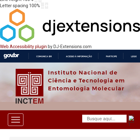
Letter spacing
100
%
Web Accessibility plugin
by DJ-Extensions.com
COMUNICA BR
ACESSO À INFORMAÇÃO
PARTICIPE
LEGISL
IR
PARA
O
CONTEÚDO