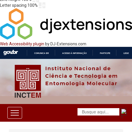
Letter spacing
100
%
Web Accessibility plugin
by DJ-Extensions.com
COMUNICA BR
ACESSO À INFORMAÇÃO
PARTICIPE
LEGISL
IR
PARA
O
CONTEÚDO