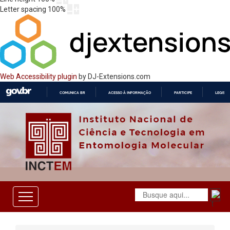
Letter spacing
100
%
Web Accessibility plugin
by DJ-Extensions.com
COMUNICA BR
ACESSO À INFORMAÇÃO
PARTICIPE
LEGISL
IR
PARA
O
CONTEÚDO