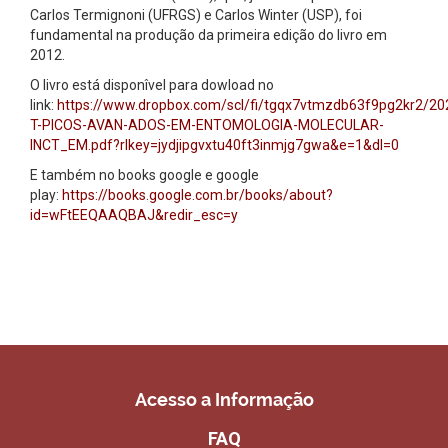
Carlos Termignoni (UFRGS) e Carlos Winter (USP), foi
fundamental na produção da primeira edição do livro em
2012.
O livro está disponîvel para dowload no
link:
https://www.dropbox.com/scl/fi/tgqx7vtmzdb63f9pg2kr2/20
T-PICOS-AVAN-ADOS-EM-ENTOMOLOGIA-MOLECULAR-
INCT_EM.pdf?rlkey=jydjipgvxtu40ft3inmjg7gwa&e=1&dl=0
E também no books google e google
play:
https://books.google.com.br/books/about?
id=wFtEEQAAQBAJ&redir_esc=y
Acesso a Informação
FAQ