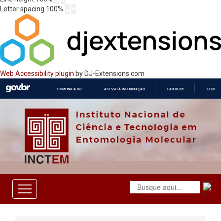
Letter spacing
100
%
Web Accessibility plugin
by DJ-Extensions.com
COMUNICA BR
ACESSO À INFORMAÇÃO
PARTICIPE
LEGISL
IR
PARA
O
CONTEÚDO